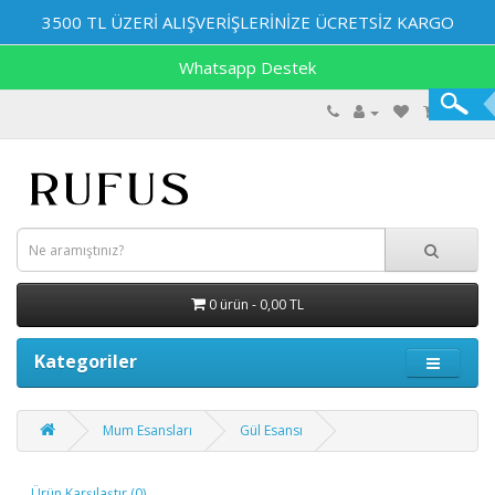
3500 TL ÜZERİ ALIŞVERİŞLERİNİZE ÜCRETSİZ KARGO
Whatsapp Destek
0 ürün - 0,00 TL
Kategoriler
Mum Esansları
Gül Esansı
Ürün Karşılaştır (0)