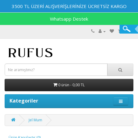
3500 TL ÜZERİ ALIŞVERİŞLERİNİZE ÜCRETSİZ KARGO
Whatsapp Destek
0 ürün - 0,00 TL
Kategoriler
Jel Mum
Ürün Karşılaştır (0)