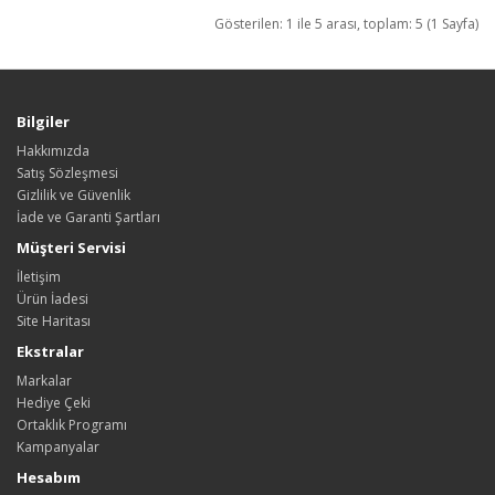
Gösterilen: 1 ile 5 arası, toplam: 5 (1 Sayfa)
Bilgiler
Hakkımızda
Satış Sözleşmesi
Gizlilik ve Güvenlik
İade ve Garanti Şartları
Müşteri Servisi
İletişim
Ürün İadesi
Site Haritası
Ekstralar
Markalar
Hediye Çeki
Ortaklık Programı
Kampanyalar
Hesabım